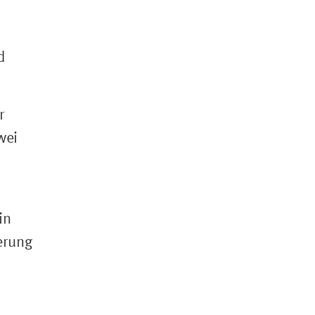
d
r
wei
in
erung