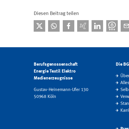
Diesen Beitrag teilen
Berufsgenossenschaft
Die B
Energie Textil Elektro
Übe
Medienerzeugnisse
Alle
Gustav-Heinemann-Ufer 130
Selb
50968 Köln
Verw
Stan
Karr
Pres