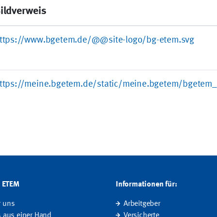
ildverweis
ttps://www.bgetem.de/@@site-logo/bg-etem.svg
ttps://meine.bgetem.de/static/meine.bgetem/bgetem_
G ETEM
Informationen für:
r uns
Arbeitgeber
s aus einer Hand
Versicherte