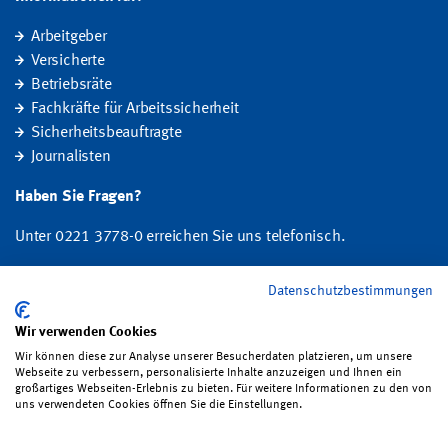
Arbeitgeber
Versicherte
Betriebsräte
Fachkräfte für Arbeitssicherheit
Sicherheitsbeauftragte
Journalisten
Haben Sie Fragen?
Unter 0221 3778-0 erreichen Sie uns telefonisch.
Hier finden Sie Ihre Ansprechperson für Rehabilitation und
Datenschutzbestimmungen
Entschädigung, Prävention sowie Fragen zu Mitgliedschaft und Beitrag.
Wir verwenden Cookies
Folgen Sie uns:
Wir können diese zur Analyse unserer Besucherdaten platzieren, um unsere
Webseite zu verbessern, personalisierte Inhalte anzuzeigen und Ihnen ein
großartiges Webseiten-Erlebnis zu bieten. Für weitere Informationen zu den von
uns verwendeten Cookies öffnen Sie die Einstellungen.
Impressum
·
Datenschutz
·
Satzung
·
Sitemap
·
Erklärung zur