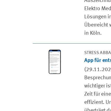
Auszeichnun
Elektro Med
Lösungen im
Überreicht
in Köln.
STRESS ABB
App für en
(29.11.202
Besprechun
wichtiger i
Zeit für ei
effizient. 
überträgt d