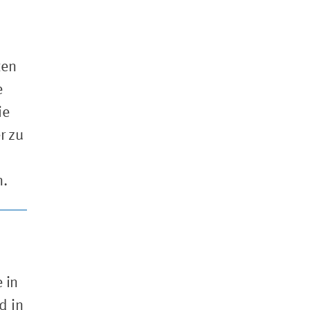
ten
e
ie
r zu
n.
 in
d in