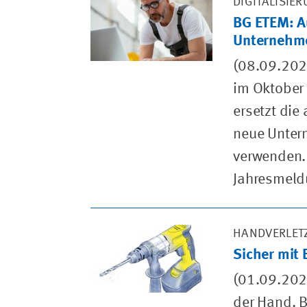
DIGITALISIE
BG ETEM: A
Unterneh
(08.09.202
im Oktober
ersetzt die
neue Unter
verwenden. 
Jahresmeldu
HANDVERLET
Sicher mit
(01.09.2022
der Hand. 