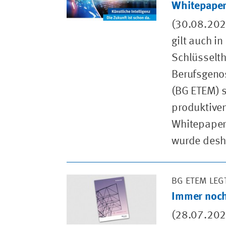
Whitepape
(30.08.2022
gilt auch i
Schlüsselth
Berufsgenos
(BG ETEM) 
produktiven 
Whitepaper 
wurde desha
BG ETEM LEG
Immer noch 
(28.07.202