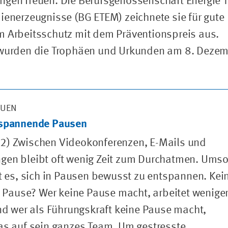
gen freuen. Die Berufsgenossenschaft Energie Te
ienerzeugnisse (BG ETEM) zeichnete sie für gute
 Arbeitsschutz mit dem Präventionspreis aus.
 wurden die Trophäen und Urkunden am 8. Deze
AUEN
tspannende Pausen
2) Zwischen Videokonferenzen, E-Mails und
gen bleibt oft wenig Zeit zum Durchatmen. Ums
st es, sich in Pausen bewusst zu entspannen. Kei
ne Pause? Wer keine Pause macht, arbeitet wenige
Und wer als Führungskraft keine Pause macht,
as auf sein ganzes Team. Um gestresste