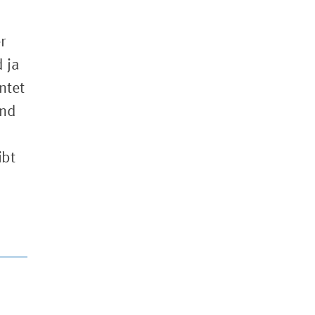
r
 ja
ntet
and
ibt