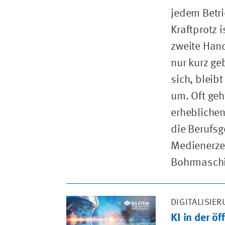
jedem Betri
Kraftprotz i
zweite Hand
nur kurz ge
sich, bleib
um. Oft geh
erheblichen
die Berufsg
Medienerze
Bohrmaschi
DIGITALISIE
KI in der ö