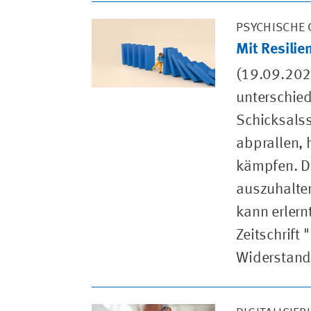
PSYCHISCHE 
Mit Resilie
(19.09.2022
unterschie
Schicksals
abprallen,
kämpfen. D
auszuhalten
kann erlernt
Zeitschrift 
Widerstands